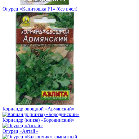
Огурец «Капитошка F1» (без пчел)
Кориандр овощной «Армянский»
Кориандр (кинза) «Бородинский»
Огурец «Алтай»