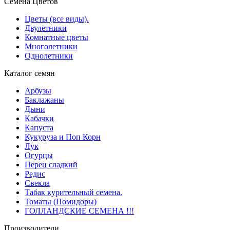
Семена Цветов
Цветы (все виды).
Двулетники
Комнатные цветы
Многолетники
Однолетники
Каталог семян
Арбузы
Баклажаны
Дыни
Кабачки
Капуста
Кукуруза и Поп Корн
Лук
Огурцы
Перец сладкий
Редис
Свекла
Табак курительный семена.
Томаты (Помидоры)
ГОЛЛАНДСКИЕ СЕМЕНА !!!
Производители