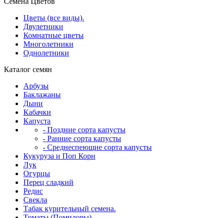
Семена Цветов
Цветы (все виды).
Двулетники
Комнатные цветы
Многолетники
Однолетники
Каталог семян
Арбузы
Баклажаны
Дыни
Кабачки
Капуста
- Поздние сорта капусты
- Ранние сорта капусты
- Среднеспеющие сорта капусты
Кукуруза и Поп Корн
Лук
Огурцы
Перец сладкий
Редис
Свекла
Табак курительный семена.
Томаты (Помидоры)