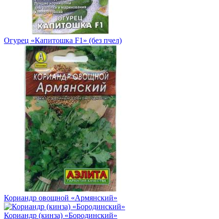
Огурец «Капитошка F1» (без пчел)
Кориандр овощной «Армянский»
Кориандр (кинза) «Бородинский»