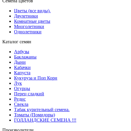
Семена Цветов
Цветы (все виды).
Двулетники
Комнатные цветы
Многолетники
Однолетники
Каталог семян
Арбузы
Баклажаны
Дыни
Кабачки
Капуста
Кукуруза и Поп Корн
Лук
Огурцы
Перец сладкий
Редис
Свекла
Табак курительный семена.
Томаты (Помидоры)
ГОЛЛАНДСКИЕ СЕМЕНА !!!
Производители