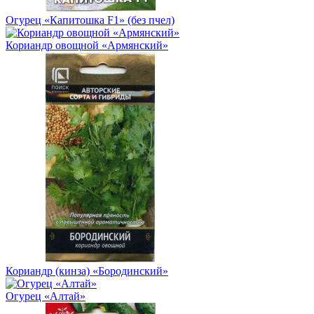
Огурец «Капитошка F1» (без пчел)
Кориандр овощной «Армянский»
Кориандр (кинза) «Бородинский»
Огурец «Алтай»