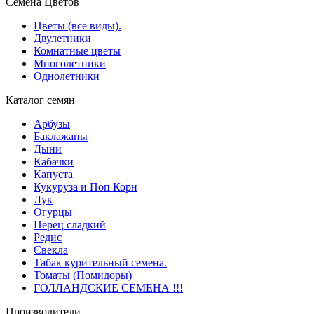
Семена Цветов
Цветы (все виды).
Двулетники
Комнатные цветы
Многолетники
Однолетники
Каталог семян
Арбузы
Баклажаны
Дыни
Кабачки
Капуста
Кукуруза и Поп Корн
Лук
Огурцы
Перец сладкий
Редис
Свекла
Табак курительный семена.
Томаты (Помидоры)
ГОЛЛАНДСКИЕ СЕМЕНА !!!
Производители