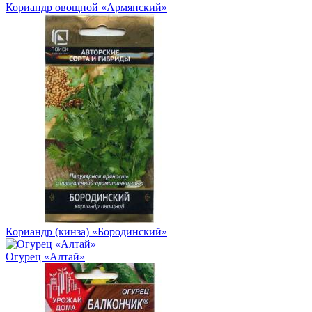
Кориандр овощной «Армянский»
Кориандр (кинза) «Бородинский»
Огурец «Алтай»