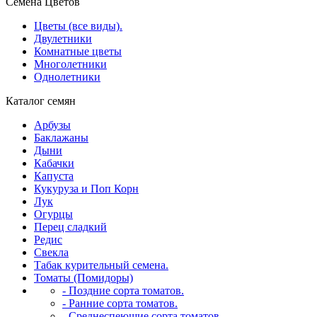
Семена Цветов
Цветы (все виды).
Двулетники
Комнатные цветы
Многолетники
Однолетники
Каталог семян
Арбузы
Баклажаны
Дыни
Кабачки
Капуста
Кукуруза и Поп Корн
Лук
Огурцы
Перец сладкий
Редис
Свекла
Табак курительный семена.
Томаты (Помидоры)
- Поздние сорта томатов.
- Ранние сорта томатов.
- Среднеспеющие сорта томатов