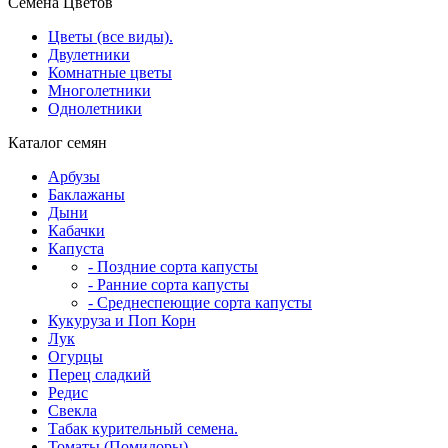
Семена Цветов
Цветы (все виды).
Двулетники
Комнатные цветы
Многолетники
Однолетники
Каталог семян
Арбузы
Баклажаны
Дыни
Кабачки
Капуста
- Поздние сорта капусты
- Ранние сорта капусты
- Среднеспеющие сорта капусты
Кукуруза и Поп Корн
Лук
Огурцы
Перец сладкий
Редис
Свекла
Табак курительный семена.
Томаты (Помидоры)