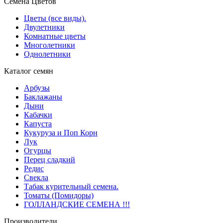
Семена Цветов
Цветы (все виды).
Двулетники
Комнатные цветы
Многолетники
Однолетники
Каталог семян
Арбузы
Баклажаны
Дыни
Кабачки
Капуста
Кукуруза и Поп Корн
Лук
Огурцы
Перец сладкий
Редис
Свекла
Табак курительный семена.
Томаты (Помидоры)
ГОЛЛАНДСКИЕ СЕМЕНА !!!
Производители