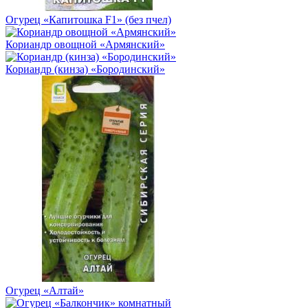
Огурец «Капитошка F1» (без пчел)
Кориандр овощной «Армянский»
Кориандр (кинза) «Бородинский»
Огурец «Алтай»