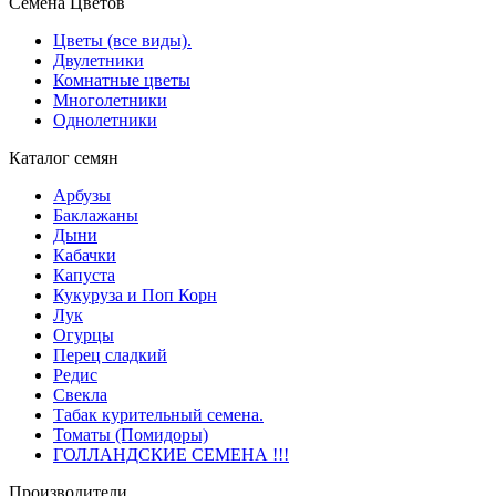
Семена Цветов
Цветы (все виды).
Двулетники
Комнатные цветы
Многолетники
Однолетники
Каталог семян
Арбузы
Баклажаны
Дыни
Кабачки
Капуста
Кукуруза и Поп Корн
Лук
Огурцы
Перец сладкий
Редис
Свекла
Табак курительный семена.
Томаты (Помидоры)
ГОЛЛАНДСКИЕ СЕМЕНА !!!
Производители