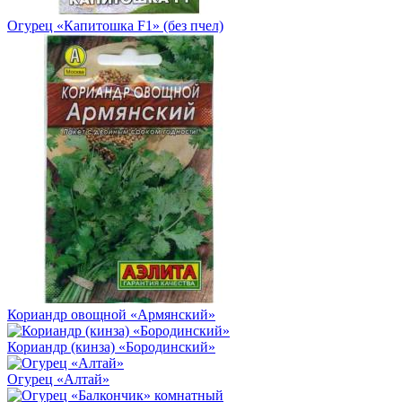
Огурец «Капитошка F1» (без пчел)
Кориандр овощной «Армянский»
Кориандр (кинза) «Бородинский»
Огурец «Алтай»