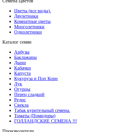
Семена Цветов
Цветы (все виды).
Двулетники
Комнатные цветы
Многолетники
Однолетники
Каталог семян
Арбузы
Баклажаны
Дыни
Кабачки
Капуста
Кукуруза и Поп Корн
Лук
Огурцы
Перец сладкий
Редис
Свекла
Табак курительный семена.
Томаты (Помидоры)
ГОЛЛАНДСКИЕ СЕМЕНА !!!
Производители