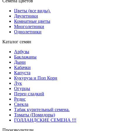
Семена Цветов
Цветы (все виды).
Двулетники
Комнатные цветы
Многолетники
Однолетники
Каталог семян
Арбузы
Баклажаны
Дыни
Кабачки
Капуста
Кукуруза и Поп Корн
Лук
Огурцы
Перец сладкий
Редис
Свекла
Табак курительный семена.
Томаты (Помидоры)
ГОЛЛАНДСКИЕ СЕМЕНА !!!
Производители